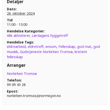
Detaljer
Dato:
26. oktober 2024
Tid
11:00 - 13:00
Hendelse Kategorier:
Alle aktiviterer
,
Lørdagens hyggetreff
Hendelse Tags:
eldrearbeid
,
eldretreff
,
ensom
,
Fellesskap
,
god mat
,
god
musikk
,
Gudstjeneste Norkirken Tromsø
,
kristent
fellesskap
Arrangør
Norkirken Tromsø
Telefon:
99 09 43 28
Epost:
norkirken.tromso(a)normisjon.no