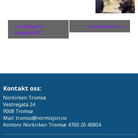
«
Lørdagens
Gudstjeneste
»
hyggetreff
Kontakt oss:
Norkirken Tromsø
Vestregata 24
9008 Tromsø
Mail: tromso@normisjon.no
Kontonr Norkirken Tromsø: 4700 20 40804