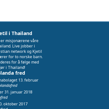
etil i Thailand
l er misjonærene våre
iland. Live jobber i
stian network og Kjetil
rer for to norske barn.
deres for å følge med
ør i Thailand!
landa fred
 nabolaget
13. februar
blandafred
er
31. januar 2018
afred
0. oktober 2017