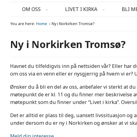
OM OSS
LIVET I KIRKA
BLI M
You are here:
Home
Ny i Norkirken Tromsø?
Ny i Norkirken Tromsø?
Havnet du tilfeldigvis inn på nettsiden vår? Eller har
om oss via en venn eller er nysgjerrig på hvem vi er?
Ønsker du å bli en del av oss, anbefaler vi sterkt at d
møtepunkt de er kl. 11 og du finner mer beskrivelse av
møtepunkt som du finner under “Livet i kirka”. Oversik
Det er alltid er plass til deg, uansett livssituasjon og 
under dersom du er ny i Norkirken og ønsker at vi ska
Meld din interesse